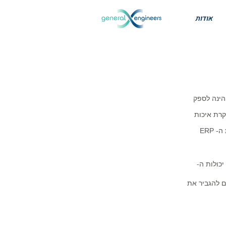
אודות
ר. מטרת המערכת הינה לספק
קרת איכות
המערכת מבוססת על מסד נתוני Historian המאפשר לטפל ב- 100,000 אירועים לשנייה ולעבד בסנכרון עם מערכת ה- ERP
Efficienc מאפשר להפיק תועלת ממערכות הייצור באמצעות הצגה מקיפה של יעילות הציוד הכוללת (OEE) יכולות ה-
ם להגביר את