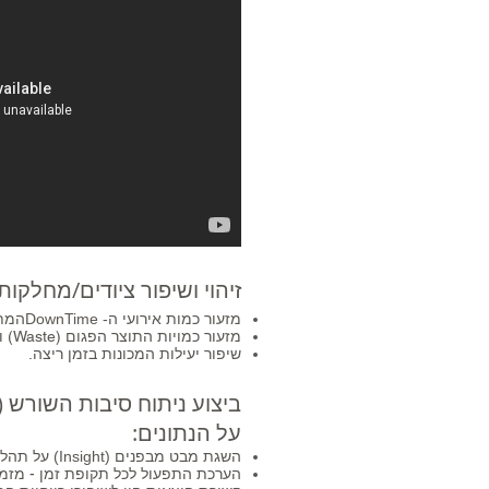
זיהוי ושיפור ציודים/מחלקות
מזעור כמות אירועי ה- DownTimeהמתוזמנים והבלתי מתוזמנים.
מזעור כמויות התוצר הפגום (Waste) והעיבוד החוזר. (Rework)
שיפור יעילות המכונות בזמן ריצה.
ביצוע ניתוח סיבות השורש (Root Cause) כדי לקבל החלטות המבוססות
על הנתונים:
השגת מבט מבפנים (Insight) על תהליכי הייצור ע"פ משמרת,
הערכת התפעול לכל תקופת זמן - מזמן