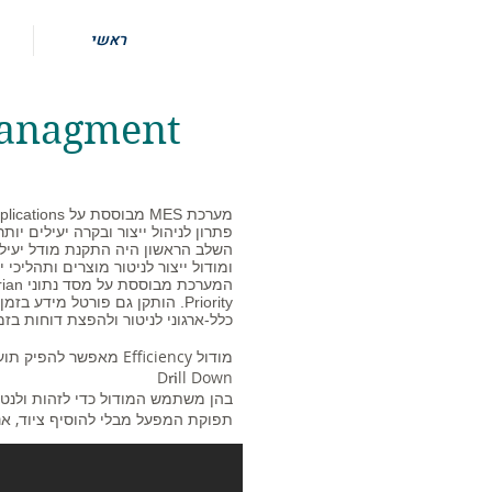
ראשי
 Managment
פתרון לניהול ייצור ובקרה יעילים יותר
השלב הראשון היה התקנת מודל יעילו
ומודול ייצור לניטור מוצרים ותהליכי יי
Priority. הותקן גם פורטל מידע בזמן אמת – פורטל מבוסס web
כלל-ארגוני לניטור ולהפצת דוחות בז
D
ll Down
ri
בהן משתמש המודול כדי לזהות ולנטר
תפוקת המפעל מבלי להוסיף ציוד, אנש