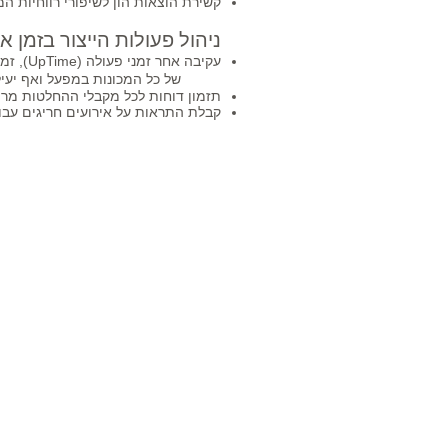
קשירת הוצאות הון לשיפורי רווחיות ה
ניהול פעולות הייצור בזמן 
עקיבה אחר זמני פעולה (UpTime), זמני עצירה (DownTime) ורמות היעילות
של כל המכונות במפעל ואף יעי
תזמון דוחות לכל מקבלי ההחלטות מר
קבלת התראות על אירועים חריגים עבור