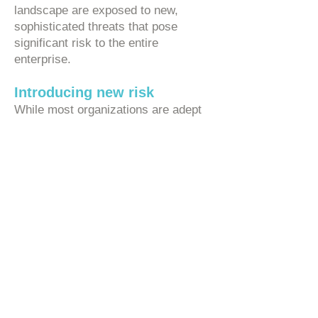
landscape are exposed to new,
sophisticated threats that pose
significant risk to the entire
enterprise.
Introducing new risk
While most organizations are adept
at addressing IT network exposure,
they often overlook the risk to their
operations network. The unique
nature of the OT network and the
threats that put it at risk require
specific skills, expertise, and
experience that are lagging or absent
in the IT security organization. As a
result, organizations are struggling to
ensure their operational technology is
cyber-ready